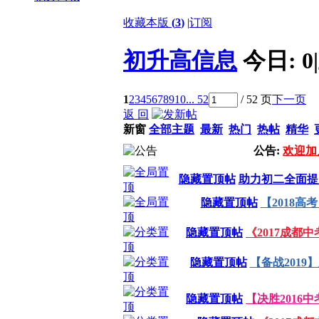
收藏本版
(
3
)
|
订阅
初升高信息
今日:
0
|
1
2
3
4
5
6
7
8
9
10
... 52
/ 52 页
下一页
返 回
新窗
全部主题
最新
热门
热帖
精华
公告:
欢迎加
隐藏置顶帖
助力初二全面提
隐藏置顶帖
【2018高
隐藏置顶帖
《2017成都
隐藏置顶帖
【备战201
隐藏置顶帖
【决胜2016