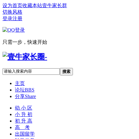
设为首页
收藏本站
壹牛家长群
切换风格
登录
注册
只需一步，快速开始
搜索
主页
论坛
BBS
分享
Share
幼 小 区
小 升 初
初 升 高
高 考
出国留学