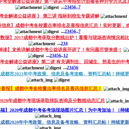
成都中考全解读公益讲座》第一讲从中考招生计划看各种升学方式及
...
2
3
4
5
6
..
7
中考全解读公益讲座 》 第三讲 指标到校生专题讲解
中考信息】成都中考各校重点率排名及喜报信息汇总！实时更新，
...
2
3
4
5
6
..
7
数据】2017成都中考录取分数线出炉！看看与现场咨询情况相
...
2
3
4
解读】龙爸详解成都中考公益讲座开讲了！有问题尽管来提！
...
2
3
4
5
6
..
12
都中考全解读公益讲座》第二讲 有关调剂生、回城生、郊县生的中
...
2
3
4
5
6
1】成都市2021年中考政策、信息及备考攻略、资料汇总帖！持续
中考喜报】成都中考各校重点率排名及喜讯信息汇总！
2020年成都中考现场录取排队咨询及分数线动态汇总
考祝福】2020年成都中考各考场现场图片汇总！为中考加油！（持
0】成都2020年中考政策、信息及备考攻略、资料汇总帖！持续更