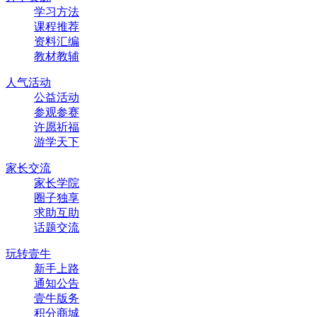
学习方法
课程推荐
资料汇编
教材教辅
人气活动
公益活动
参观参赛
许愿祈福
游学天下
家长交流
家长学院
圈子独享
求助互助
话题交流
玩转壹牛
新手上路
通知公告
壹牛版务
积分商城