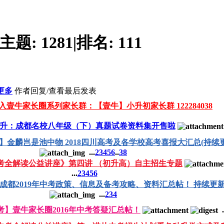
主题:
1281
|
排名:
111
更多
作者
回复/查看
最后发表
入壹牛家长圈系列家长群：【壹牛】小升初家长群 122284038
升：成都名校八年级（下）真题试卷资料集开售啦
考】金麟岂是池中物 2018四川高考及各学校高考喜报大汇总(持续更
...
2
3
4
5
6
..
38
中考全解读公益讲座》第四讲 （初升高）自主招生专题
...
2
3
4
5
6
9】成都2019年中考政策、信息及备考攻略、资料汇总帖！ 持续更
...
2
3
4
中考】壹牛家长圈2016年中考答疑汇总帖！
.