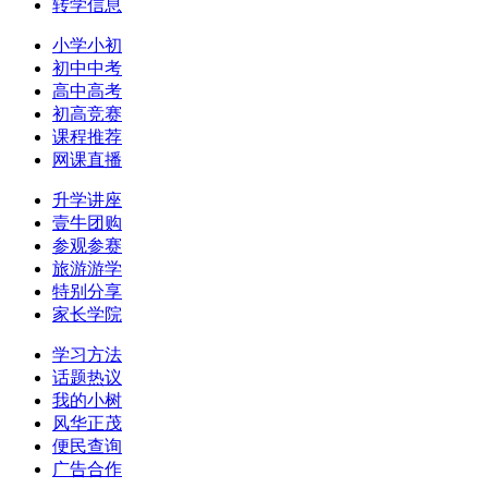
转学信息
小学小初
初中中考
高中高考
初高竞赛
课程推荐
网课直播
升学讲座
壹牛团购
参观参赛
旅游游学
特别分享
家长学院
学习方法
话题热议
我的小树
风华正茂
便民查询
广告合作