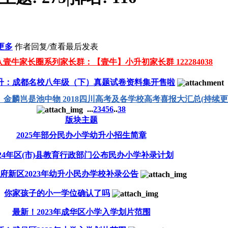
更多
作者
回复/查看
最后发表
壹牛家长圈系列家长群：【壹牛】小升初家长群 122284038
升：成都名校八年级（下）真题试卷资料集开售啦
考】金麟岂是池中物 2018四川高考及各学校高考喜报大汇总(持续更
...
2
3
4
5
6
..
38
版块主题
2025年部分民办小学幼升小招生简章
024年区(市)县教育行政部门公布民办小学补录计划
府新区2023年幼升小民办学校补录公告
你家孩子的小一学位确认了吗
最新！2023年成华区小学入学划片范围