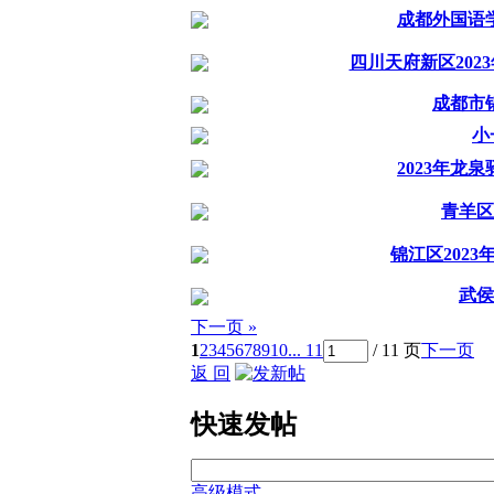
成都外国语
四川天府新区20
成都市
小
2023年
青羊区
锦江区202
武侯
下一页 »
1
2
3
4
5
6
7
8
9
10
... 11
/ 11 页
下一页
返 回
快速发帖
高级模式