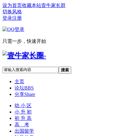
设为首页
收藏本站
壹牛家长群
切换风格
登录
注册
只需一步，快速开始
搜索
主页
论坛
BBS
分享
Share
幼 小 区
小 升 初
初 升 高
高 考
出国留学