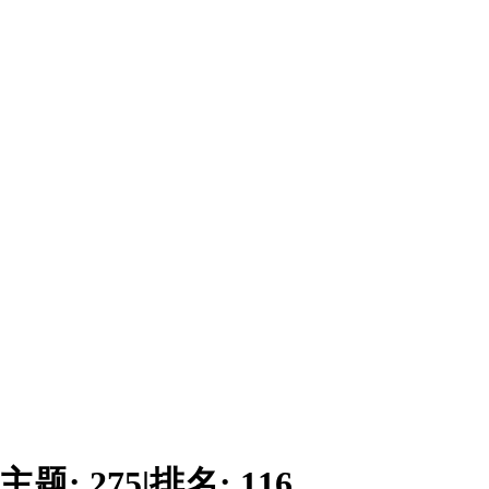
主题:
275
|
排名:
116