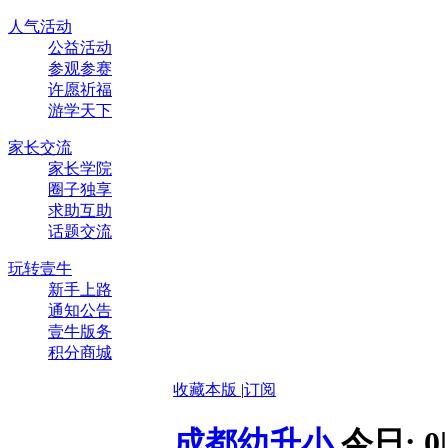
人气活动
公益活动
参观参赛
许愿祈福
游学天下
家长交流
家长学院
圈子独享
求助互助
话题交流
玩转壹牛
新手上路
通知公告
壹牛版务
积分商城
收藏本版
|
订阅
成都幼升小
今日:
0
|