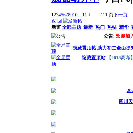
1
2
3
4
5
6
7
8
9
10
... 11
/ 11 页
下一页
返 回
新窗
全部主题
最新
热门
热帖
精华
公告:
欢迎加入
隐藏置顶帖
助力初二全面提
隐藏置顶帖
【2018高
2
四川天