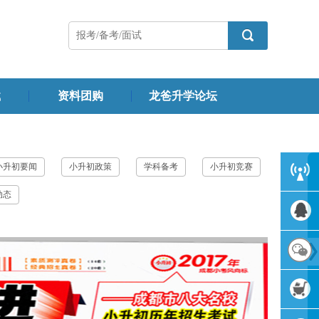
载
资料团购
龙爸升学论坛
小升初要闻
小升初政策
学科备考
小升初竞赛
动态
客服中
心
QQ交流
群
官方微