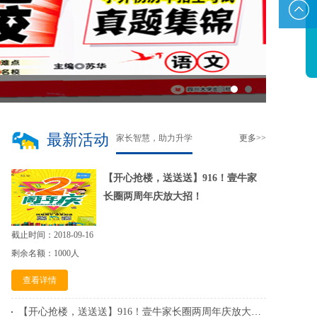
信
新浪微
博
最新活动
家长智慧，助力升学
更多>>
【开心抢楼，送送送】916！壹牛家
长圈两周年庆放大招！
截止时间：2018-09-16
剩余名额：1000人
查看详情
【开心抢楼，送送送】916！壹牛家长圈两周年庆放大招！