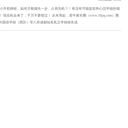
！ 小升初择校，如何才能领先一步、占得先机？！有没有可能提前和心仪学校的领
机会来了，千万不要错过！ 从本周起，壹牛家长圈（www.16jzq.com）携
外国语学校（西区）等八所成都知名私立学校校长或