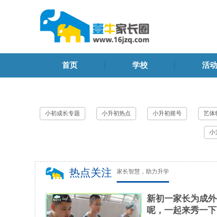
首页
学校
活
小初成长专题
小升初热点
小升初摇号
艺体
小
热点关注
家长智慧，助力升学
新初一家长为成外伙
呢，一起来秀一下