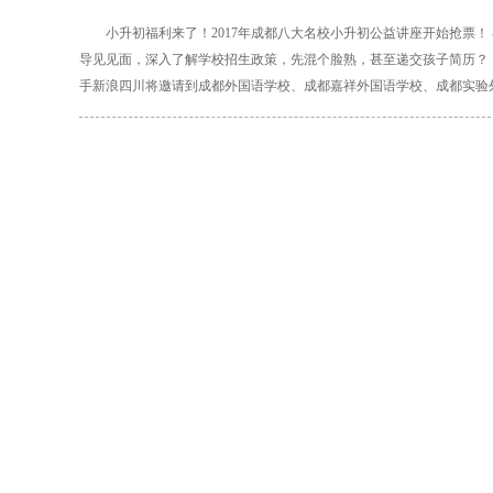
小升初福利来了！2017年成都八大名校小升初公益讲座开始抢票
导见见面，深入了解学校招生政策，先混个脸熟，甚至递交孩子简历？！ 现在
手新浪四川将邀请到成都外国语学校、成都嘉祥外国语学校、成都实验