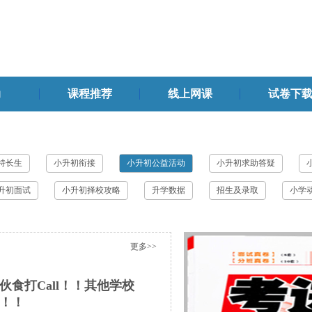
动
课程推荐
线上网课
试卷下
特长生
小升初衔接
小升初公益活动
小升初求助答疑
升初面试
小升初择校攻略
升学数据
招生及录取
小学
更多>>
食打Call！！其他学校
！！