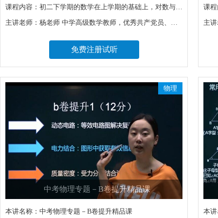
课程内容：
初二下学期的数学在上学期的基础上，对数与代数、空间与图形、统计与概率等三大领域知识有了进一步的拓展与深入，要求学生能更好地掌握知识之间的内在联系，学习的难度会随之增加。尤其是平时不注重归纳总结的学生，学习起来将会更加吃力。该课程基于教材特点，突出了模块化学习的优势，以复习的形式按照专题进行系统讲解，不仅能帮助学生掌握知识的重点与难点，还能有效地构建知识体系。
课程
主讲老师：
杨老师 中学高级数学教师，优秀共产党员、区骨干教师，优秀班主任，区优秀青年教师，教学风格幽默，风趣；深入浅出，教学成绩优异，所教学生一直名列全校前茅深受学生和家长的欢迎。指导学生多次在省级、国家级数学竞赛中获一等奖，获“全国华罗庚数学联赛优秀教练员“称号。
主讲
免费注册试听
物理
中考物理专题－B卷提升精品课
本讲名称：
中考物理专题－B卷提升精品课
本讲