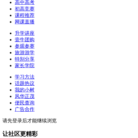
高中高考
初高竞赛
课程推荐
网课直播
升学讲座
壹牛团购
参观参赛
旅游游学
特别分享
家长学院
学习方法
话题热议
我的小树
风华正茂
便民查询
广告合作
请先登录后才能继续浏览
让社区更精彩