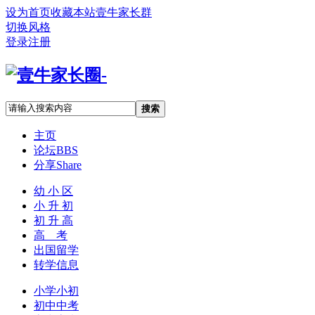
设为首页
收藏本站
壹牛家长群
切换风格
登录
注册
搜索
主页
论坛
BBS
分享
Share
幼 小 区
小 升 初
初 升 高
高 考
出国留学
转学信息
小学小初
初中中考