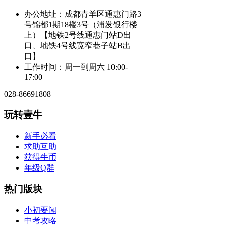
办公地址：成都青羊区通惠门路3
号锦都1期18楼3号（浦发银行楼
上）【地铁2号线通惠门站D出
口、地铁4号线宽窄巷子站B出
口】
工作时间：周一到周六 10:00-
17:00
028-86691808
玩转壹牛
新手必看
求助互助
获得牛币
年级Q群
热门版块
小初要闻
中考攻略