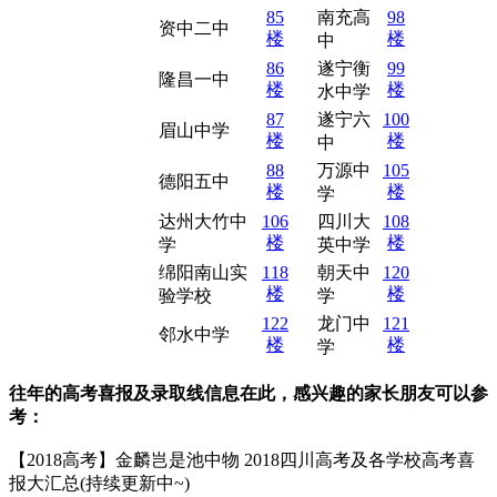
85
南充高
98
资中二中
楼
楼
中
86
遂宁衡
99
隆昌一中
楼
楼
水中学
87
遂宁六
100
眉山中学
楼
楼
中
88
万源中
105
德阳五中
楼
楼
学
达州大竹中
106
四川大
108
楼
楼
学
英中学
绵阳南山实
118
朝天中
120
楼
楼
验学校
学
122
龙门中
121
邻水中学
楼
楼
学
往年的高考喜报及录取线信息在此，感兴趣的家长朋友可以参
考：
【2018高考】金麟岂是池中物 2018四川高考及各学校高考喜
报大汇总(持续更新中~)