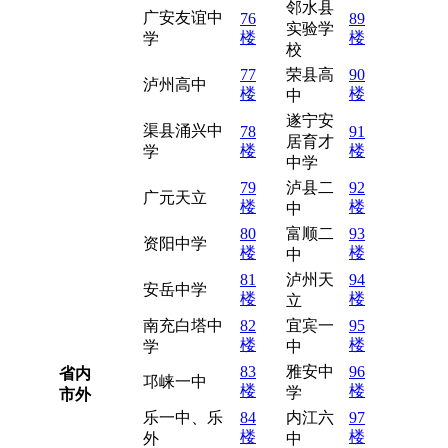
邻水县
广安友谊中
76
89
实验学
楼
楼
学
校
77
荣县高
90
泸州高中
楼
楼
中
遂宁安
渠县涌兴中
78
91
居育才
楼
楼
学
中学
79
泸县二
92
广元天立
楼
楼
中
80
富顺二
93
资阳中学
楼
楼
中
81
泸州天
94
安岳中学
楼
楼
立
南充白塔中
82
宜宾一
95
楼
楼
学
中
83
雅安中
96
省内
邛崃一中
楼
楼
学
市外
乐一中、乐
84
内江六
97
楼
楼
外
中