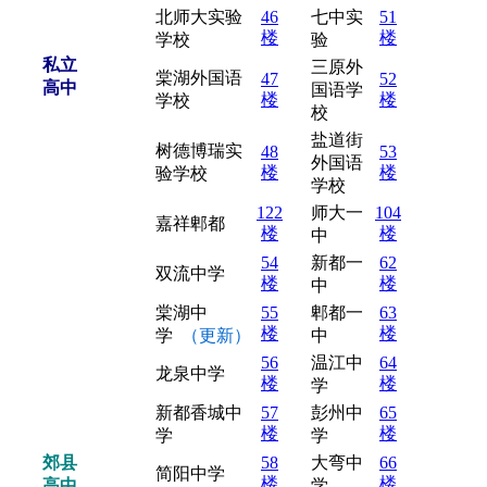
北师大实验
46
七中实
51
楼
楼
学校
验
私立
三原外
棠湖外国语
47
52
高中
国语学
楼
楼
学校
校
盐道街
树德博瑞实
48
53
外国语
楼
楼
验学校
学校
122
师大一
104
嘉祥郫都
楼
楼
中
54
新都一
62
双流中学
楼
楼
中
棠湖中
55
郫都一
63
楼
楼
学
（更新）
中
56
温江中
64
龙泉中学
楼
楼
学
新都香城中
57
彭州中
65
楼
楼
学
学
郊县
58
大弯中
66
简阳中学
楼
楼
高中
学