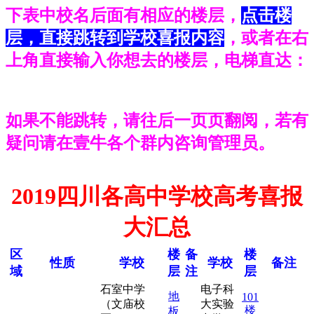
下表中校名后面有相应的楼层，
点击楼
层，直接跳转到学校喜报内容
，或者在右
上角直接输入你想去的楼层，电梯直达：
如果不能跳转，请往后一页页翻阅，若有
疑问请在壹牛各个群内咨询管理员。
2019四川各高中学校高考喜报
大汇总
区
楼
备
楼
性质
学校
学校
备注
域
层
注
层
石室中学
电子科
地
101
（文庙校
大实验
楼
板