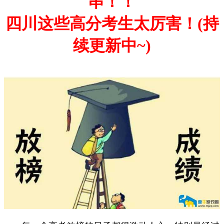
串！！
四川这些高分考生太厉害！
(持
续更新中~)