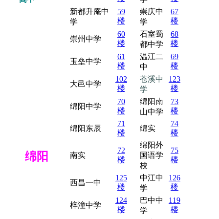
新都升庵中
59
崇庆中
67
楼
楼
学
学
60
石室蜀
68
崇州中学
楼
楼
都中学
61
温江二
69
玉垒中学
楼
楼
中
102
苍溪中
123
大邑中学
楼
楼
学
70
绵阳南
73
绵阳中学
楼
楼
山中学
71
74
绵阳东辰
绵实
楼
楼
绵阳外
72
75
绵阳
南实
国语学
楼
楼
校
125
中江中
126
西昌一中
楼
楼
学
124
巴中中
119
梓潼中学
楼
楼
学