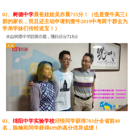
02、
树德中学
晨爸娃娃吴亦晨715分！（也是壹牛高三1
群的家长，而且还主动申请到壹牛2019中考两个群去为
学弟学妹们传经送宝！）
03、
绵阳中学实验学校
邱悟同学获得703分全省前40
名，陈楠和同学获得699的高分优异成绩！