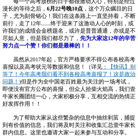
每一个高考放榜的日子都很激动人心，特别是经过
漫长的等待之后，
6月22号晚10点
，这个万众瞩目的日
子，尤为刻骨铭心！我们在这条路上一直坚持着，不断
前行，走了12年......终于迎来了这激动人心的时刻，或
许我们的成绩会
金榜题名
，或许是普普通通，亦或是不
尽如人意，但是我们都尽力了，
先为大家这12年的辛苦
努力点一个赞！你们都是最棒的！！
虽然从2017年起，官方严格要求不得公布各校高考
喜报以及高考状元等数据和信息！（详见
：【快讯】别
等了！今年高考我们看不到各校高考喜报了！这是政治
问题！
)
但是作为全中国老百姓最为关注的一场考试，
即便没有
官方公布的喜报，但众人拾柴火焰高，我们壹
牛家长圈团结一心，大家积极分享，互相交流的热情正
好发挥作用！！
为了帮助大家从这些繁杂的信息中抽丝剥茧，捕捉
到有价值的信息，我们将及时关注和收集汇总壹牛家长
群内信息。这里也邀请大家一起来参与互动和分享。