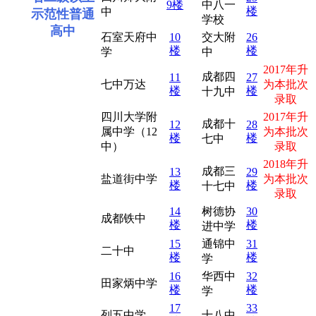
9楼
中八一
楼
中
示范性普通
学校
高中
石室天府中
10
交大附
26
楼
楼
学
中
2017年升
成都四
11
27
七中万达
为本批次
楼
楼
十九中
录取
四川大学附
2017年升
成都十
12
28
属中学（12
为本批次
楼
楼
七中
中）
录取
2018年升
成都三
13
29
盐道街中学
为本批次
楼
楼
十七中
录取
14
树德协
30
成都铁中
楼
楼
进中学
15
通锦中
31
二十中
楼
楼
学
16
华西中
32
田家炳中学
楼
楼
学
17
33
列五中学
十八中