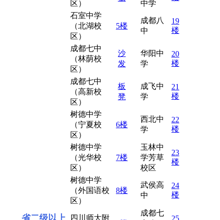
区）
中学
石室中学
成都八
19
（北湖校
5楼
楼
中
区）
成都七中
沙
华阳中
20
（林荫校
楼
发
学
区）
成都七中
板
成飞中
21
（高新校
楼
凳
学
区）
树德中学
西北中
22
（宁夏校
6楼
楼
学
区）
树德中学
玉林中
23
（光华校
7楼
学芳草
楼
区）
校区
树德中学
武侯高
24
（外国语校
8楼
楼
中
区）
成都七
省二级以上
四川师大附
25