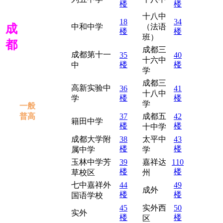
楼
楼
十八中
18
34
成
中和中学
（法语
楼
楼
班）
都
成都三
成都第十一
35
40
十六中
楼
楼
中
学
成都三
高新实验中
36
41
十八中
楼
楼
学
学
一般
普高
37
成都五
42
籍田中学
楼
楼
十中学
成都大学附
38
太平中
43
楼
楼
属中学
学
玉林中学芳
39
嘉祥达
110
楼
楼
草校区
州
七中嘉祥外
44
49
成外
楼
楼
国语学校
45
实外西
50
实外
楼
楼
区