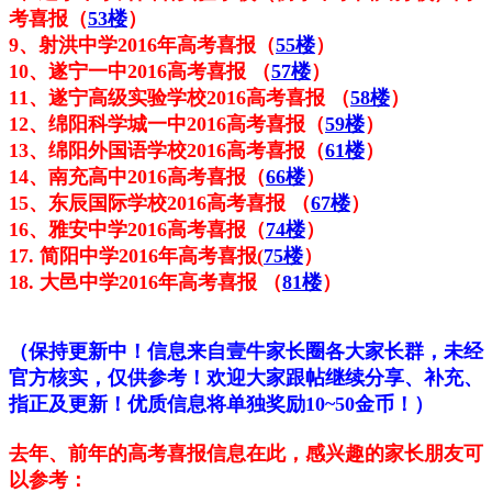
考喜报（
53楼
）
9
、
射洪中学2016年高考喜报（
55楼
）
10、遂宁一中2016高考喜报 （
57楼
）
11、
遂宁高级实验学校2016高考喜报 （
58楼
）
12、绵阳科学城一中2016高考喜报（
59楼
）
13、绵阳外国语学校2016高考喜报（
61楼
）
14、南充高中2016高考
喜报（
66楼
）
15、东辰
国际学校
2016
高考喜报
（
67楼
）
16、雅安中学2016高考喜报（
74楼
）
17. 简阳中学2016年高考喜报(
75楼
）
18.
大邑中学2016年高考喜报
（
81楼
）
（保持更新中！信息来自壹牛家长圈各大家长群，未经
官方核实，仅供参考！欢迎大家跟帖继续分享、补充、
指正及更新！优质信息将单独奖励10~50
金币
！）
去年、前年的高考喜报信息在此，感兴趣的家长朋友可
以参考：